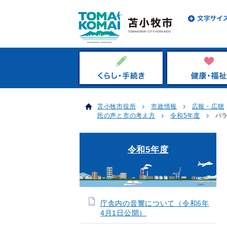
苫小牧市役所
市政情報
広報・広聴
民の声と市の考え方
令和5年度
パ
令和5年度
庁舎内の音響について（令和6年
4月1日公開）