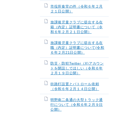
市役所食堂の件（令和６年２月
２１日公開）
放課後児童クラブに提出する在
籍（内定）証明書について（令
和６年２月２１日公開）
放課後児童クラブに提出する在
職（内定）証明書について(令和
６年２月21日公開）
防災・防犯Twitter（X)アカウン
トを開設してほしい（令和６年
２月１９日公開）
街路灯設置とパトロール依頼
（令和６年２月１４日公開）
明野南二条通の大型トラック通
行について（令和６年２月９日
公開）