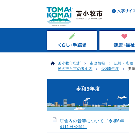
苫小牧市役所
市政情報
広報・広聴
民の声と市の考え方
令和5年度
要望
令和5年度
庁舎内の音響について（令和6年
4月1日公開）