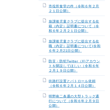
市役所食堂の件（令和６年２月
２１日公開）
放課後児童クラブに提出する在
籍（内定）証明書について（令
和６年２月２１日公開）
放課後児童クラブに提出する在
職（内定）証明書について(令和
６年２月21日公開）
防災・防犯Twitter（X)アカウン
トを開設してほしい（令和６年
２月１９日公開）
街路灯設置とパトロール依頼
（令和６年２月１４日公開）
明野南二条通の大型トラック通
行について（令和６年２月９日
公開）