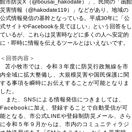
館市防災X（@bousai_hakodate）」、民間の「函館
災害情報（@hakodate119）」などがあり、地域の
公式情報発信の基幹となっている。平成30年に「公
式サイトやFacebookを見てほしい」という回答をし
ているが、これらは災害時などに多くの人へ安定的
に・即時に情報を伝えるツールとはいえないです。
＜回答内容＞
苫小牧市では、令和３年度に防災行政無線を市
内全域に拡大整備し、大規模災害や国民保護に関
する事項を瞬時にお伝えすることが可能となりま
した。
また、SNSによる情報発信につきましては、
Facebookに加え、登録することで自動受信が可
能となる、市公式LINEや登録制防災メール、さら
に令和５年９月からは、市内のコミュニティラジ