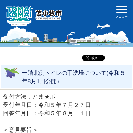
一階北側トイレの手洗場について(令和５
年8月1日公開）
受付方法：とま★ボ
受付年月日：令和５年７月２７日
回答年月日：令和５年８月 １日
＜意見要旨＞