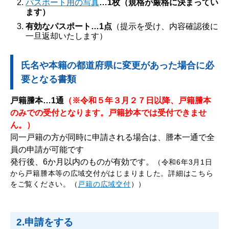
パスポート用の写真
…1枚（規格が厳格に決まってい
ます）
有効なパスポート…1点
（提示を受け、内容確認後に
一旦返却いたします）
氏名や本籍の都道府県に変更があった場合に必
要となる書類
戸籍謄本…1通
（※令和５年３月２７日以降、戸籍謄本
のみでの受付となります。戸籍抄本では受付できませ
ん。）
同一戸籍の方が同時に申請される場合は、謄本一通で全
員の申請が可能です
発行後、6か月以内のものが有効です。
（令和6年3月1日
から戸籍謄本等の広域交付がはじまりました。詳細はこちら
をご覧ください。（
戸籍の広域交付
））
2.申請をする