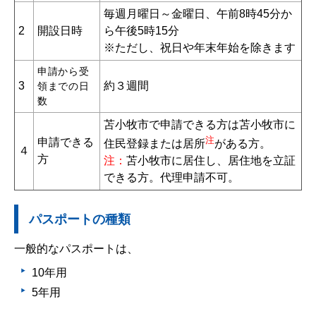
毎週月曜日～金曜日、午前8時45分か
2
開設日時
ら午後5時15分
※ただし、祝日や年末年始を除きます
申請から受
3
約３週間
領までの日
数
苫小牧市で申請できる方は苫小牧市に
注
申請できる
住民登録または居所
がある方。
４
方
注：
苫小牧市に居住し、居住地を立証
できる方。代理申請不可。
パスポートの種類
一般的なパスポートは、
10年用
5年用