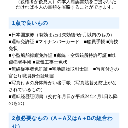
（親権者か後見人）の本人確認書類をご提示いた
だければ本人の書類を省略することができます。
1点で良いもの
■日本国旅券（有効または失効後6か月以内のもの）
■運転免許証 ■マイナンバーカード ■船員手帳 ■海技
免状
■小型船舶操縦免許証 ■猟銃・空気銃所持許可証 ■戦
傷病者手帳 ■電気工事士免状
■無線従事者免許証 ■宅地建物取引士証 ■写真付きの
官公庁職員身分証明書
■写真付きの身体障がい者手帳（写真貼替え防止がな
されているもの）
■運転経歴証明書（交付年月日が平成24年4月1日以降
のもの）
2点必要なもの（A＋A又はA＋Bの組合わ
せ）