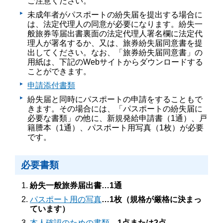
ご注意ください。
未成年者がパスポートの紛失届を提出する場合に
は、法定代理人の同意が必要になります。紛失一
般旅券等届出書裏面の法定代理人署名欄に法定代
理人が署名するか、又は、旅券紛失届同意書を提
出してください。なお、「旅券紛失届同意書」の
用紙は、下記のWebサイトからダウンロードする
ことができます。
申請添付書類
紛失届と同時にパスポートの申請をすることもで
きます。その場合には、「パスポートの紛失届に
必要な書類」の他に、新規発給申請書（1通）、戸
籍謄本（1通）、パスポート用写真（1枚）が必要
です。
必要書類
紛失一般旅券届出書…1通
パスポート用の写真
…1枚（規格が厳格に決まっ
ています）
本人確認のための書類
…1点または2点