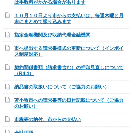
は手数料がかかる場合があります
１０月１０日より市からの支払いは、毎週木曜と月
末にまとめて振り込みます
指定金融機関及び収納代理金融機関
市へ提出する請求書様式の更新について（インボイ
ス制度対応）
契約関係書類（請求書含む）の押印見直しについて
（R4.4）
納品書の取扱いについて（ご協力のお願い）
苫小牧市への請求書等の日付記載について（ご協力
のお願い）
市税等の納付、市からの支払い
会計用語