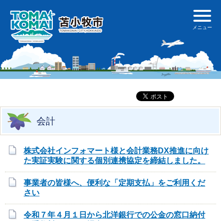
会計
株式会社インフォマート様と会計業務DX推進に向け
た実証実験に関する個別連携協定を締結しました。
事業者の皆様へ、便利な「定期支払」をご利用くだ
さい
令和７年４月１日から北洋銀行での公金の窓口納付