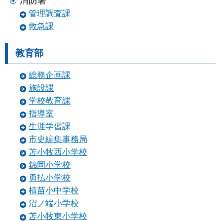
消防署
管理調査課
救急課
教育部
総務企画課
施設課
学校教育課
指導室
生涯学習課
市史編集事務局
苫小牧西小学校
錦岡小学校
勇払小学校
植苗小中学校
沼ノ端小学校
苫小牧東小学校