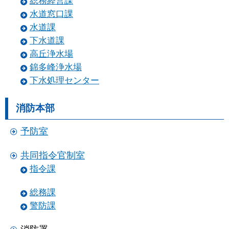
総務経営課
水道窓口課
水道課
下水道課
高丘浄水場
錦多峰浄水場
下水処理センター
消防本部
予防室
共同指令官制室
指令課
総務課
警防課