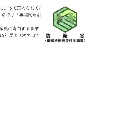
によって
定められてお
し、名称は「再編関連訓
振興に寄与する事業
19年度より対象自治