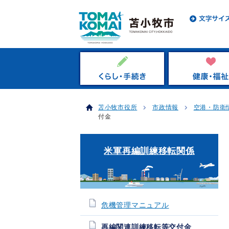
苫小牧市役所
市政情報
空港・防衛
付金
米軍再編訓練移転関係
危機管理マニュアル
再編関連訓練移転等交付金