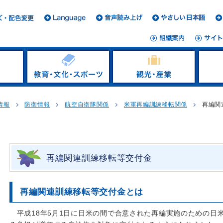
情報
防衛情報
航空自衛隊関係
米軍再編訓練移転関係
再編関
再編関連訓練移転等交付金
再編関連訓練移転等交付金とは
平成18年5月1日に日米の間で合意された再編実施のための日