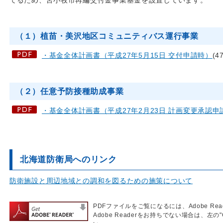
てるため、苫小牧市再編交付金事業基金を設置しています。
（１）植苗・美沢地区コミュニティバス運行事業
・基金全体計画書（平成27年5月15日 交付申請時）
(4
（２）任意予防接種助成事業
・基金全体計画書（平成27年2月23日 計画変更承認申
北海道防衛局へのリンク
防衛施設と周辺地域との調和を図るための施策について
PDFファイルをご覧になるには、Adobe Re
Adobe Readerをお持ちでない場合は、左の"