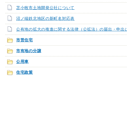
苫小牧市土地開発公社について
沼ノ端鉄北地区の新町名対応表
公有地の拡大の推進に関する法律（公拡法）の届出・申出
市営住宅
市有地の分譲
公用車
住宅政策