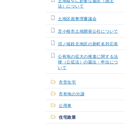
土地取引に必要な届出（国土
法）について
土地区画整理審議会
苫小牧市土地開発公社について
沼ノ端鉄北地区の新町名対応表
公有地の拡大の推進に関する法
律（公拡法）の届出・申出につ
いて
市営住宅
市有地の分譲
公用車
住宅政策