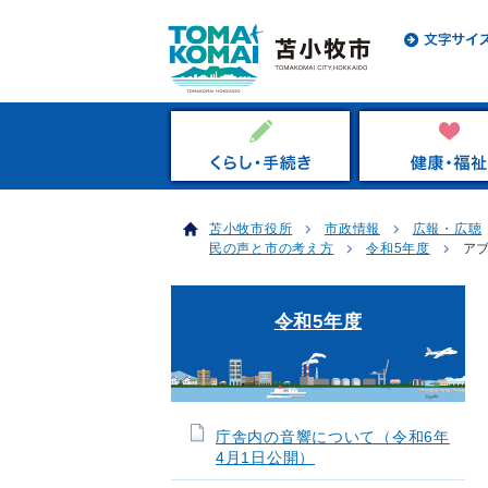
苫小牧市役所
市政情報
広報・広聴
民の声と市の考え方
令和5年度
ア
令和5年度
庁舎内の音響について（令和6年
4月1日公開）