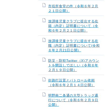
市役所食堂の件（令和６年２月
２１日公開）
放課後児童クラブに提出する在
籍（内定）証明書について（令
和６年２月２１日公開）
放課後児童クラブに提出する在
職（内定）証明書について(令和
６年２月21日公開）
防災・防犯Twitter（X)アカウン
トを開設してほしい（令和６年
２月１９日公開）
街路灯設置とパトロール依頼
（令和６年２月１４日公開）
明野南二条通の大型トラック通
行について（令和６年２月９日
公開）