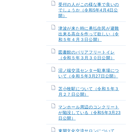
受付の人がこの様な事で良いの
でしょうか（令和5年4月4日公
開）
津波が来た時に勇払住民が避難
出来る高台を作って欲しい（令
和５年４月３日公開）
図書館のバリアフリートイレ
（令和５年３月３０日公開）
沼ノ端交流センター駐車場につ
いて（令和５年3月27日公開）
苫小牧駅について（令和５年３
月２７日公開）
マンホール周辺のコンクリート
が陥没している（令和5年3月23
日公開）
東開文化交流サロンについて