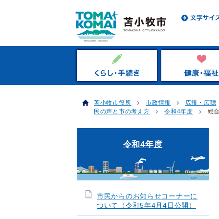
苫小牧市役所
市政情報
広報・広聴
民の声と市の考え方
令和4年度
総
令和4年度
市民からのお知らせコーナーに
ついて（令和5年4月4日公開）