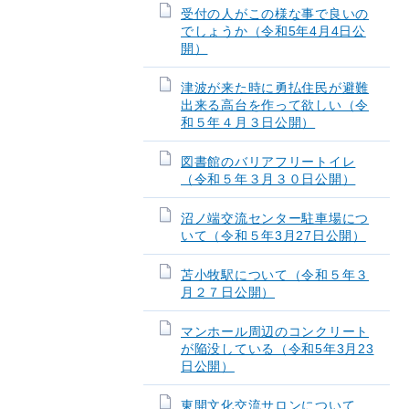
受付の人がこの様な事で良いの
でしょうか（令和5年4月4日公
開）
津波が来た時に勇払住民が避難
出来る高台を作って欲しい（令
和５年４月３日公開）
図書館のバリアフリートイレ
（令和５年３月３０日公開）
沼ノ端交流センター駐車場につ
いて（令和５年3月27日公開）
苫小牧駅について（令和５年３
月２７日公開）
マンホール周辺のコンクリート
が陥没している（令和5年3月23
日公開）
東開文化交流サロンについて