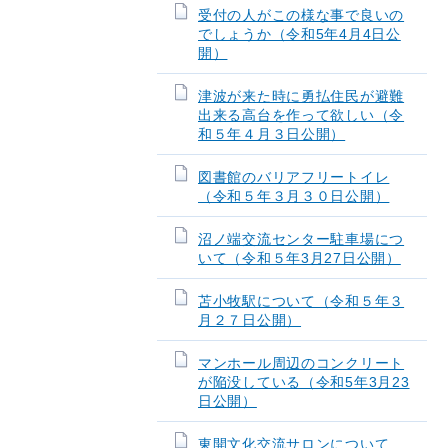
受付の人がこの様な事で良いの
でしょうか（令和5年4月4日公
開）
津波が来た時に勇払住民が避難
出来る高台を作って欲しい（令
和５年４月３日公開）
図書館のバリアフリートイレ
（令和５年３月３０日公開）
沼ノ端交流センター駐車場につ
いて（令和５年3月27日公開）
苫小牧駅について（令和５年３
月２７日公開）
マンホール周辺のコンクリート
が陥没している（令和5年3月23
日公開）
東開文化交流サロンについて