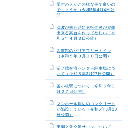
受付の人がこの様な事で良いの
でしょうか（令和5年4月4日公
開）
津波が来た時に勇払住民が避難
出来る高台を作って欲しい（令
和５年４月３日公開）
図書館のバリアフリートイレ
（令和５年３月３０日公開）
沼ノ端交流センター駐車場につ
いて（令和５年3月27日公開）
苫小牧駅について（令和５年３
月２７日公開）
マンホール周辺のコンクリート
が陥没している（令和5年3月23
日公開）
東開文化交流サロンについて