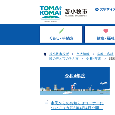
苫小牧市役所
市政情報
広報・広聴
民の声と市の考え方
令和4年度
服
令和4年度
市民からのお知らせコーナーに
ついて（令和5年4月4日公開）