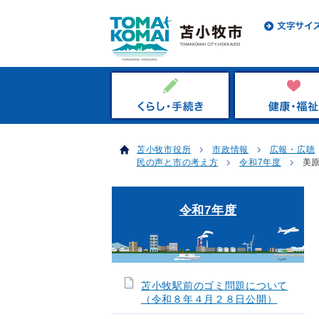
苫小牧市役所
市政情報
広報・広聴
民の声と市の考え方
令和7年度
美
令和7年度
苫小牧駅前のゴミ問題について
（令和８年４月２８日公開）