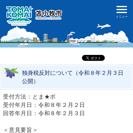
独身税反対について（令和８年２月３日
公開）
受付方法：とま★ボ
受付年月日：令和８年２月２日
回答年月日：令和８年２月３日
＜意見要旨＞