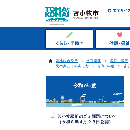
苫小牧市役所
市政情報
広報・広聴
民の声と市の考え方
令和7年度
苫
令和7年度
苫小牧駅前のゴミ問題について
（令和８年４月２８日公開）