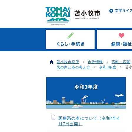
苫小牧市役所
市政情報
広報・広聴
民の声と市の考え方
令和3年度
苫
令和3年度
医療系の本について（令和4年4
月7日公開）