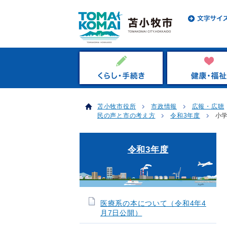
苫小牧市役所
市政情報
広報・広聴
民の声と市の考え方
令和3年度
小
令和3年度
医療系の本について（令和4年4
月7日公開）