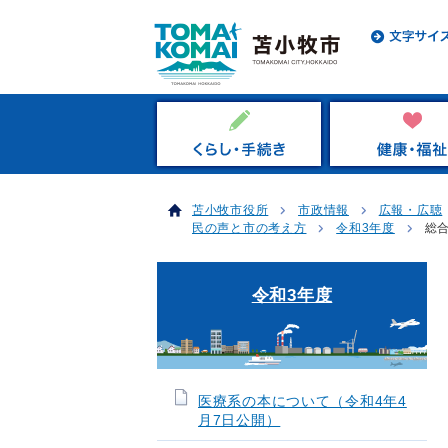
苫小牧市役所
市政情報
広報・広聴
民の声と市の考え方
令和3年度
総
令和3年度
医療系の本について（令和4年4
月7日公開）