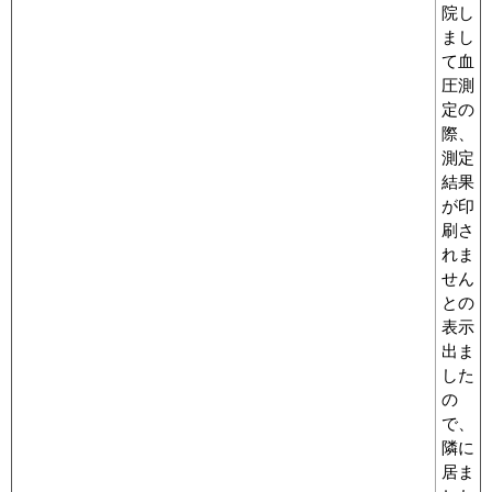
院し
まし
て血
圧測
定の
際、
測定
結果
が印
刷さ
れま
せん
との
表示
出ま
した
の
で、
隣に
居ま