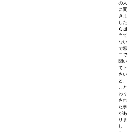
の人
に聞
きま
した
ら担
当で
ない
で窓
口で
聞い
て下
さい
と、
こと
わり
され
た事
があ
りま
し