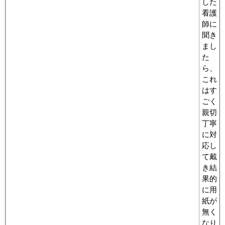
した
看護
師に
聞き
まし
た
ら、
これ
はす
ごく
親切
丁寧
に対
応し
て戴
き結
果的
に用
紙が
無く
なり