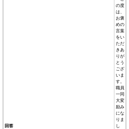
の度
は、
お褒
めの
言葉
をい
ただ
きあ
りが
とう
ござ
いま
す。
職員
一同
大変
励み
にな
りま
回答
し