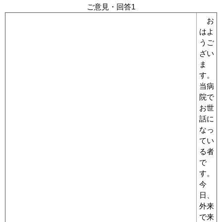
ご意見・回答1
お
はよ
うご
ざい
ま
す。
当病
院で
お世
話に
なっ
てい
る者
で
す。
今
日、
外来
で来