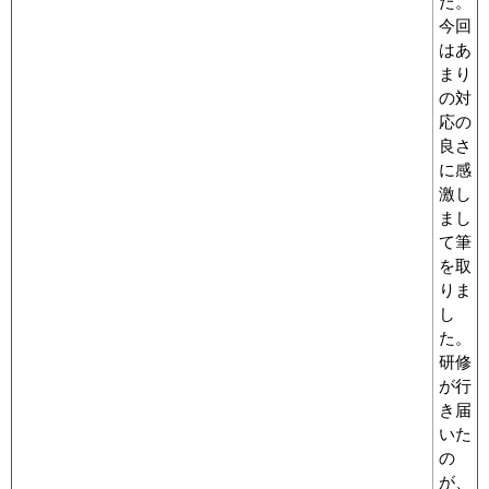
た。
今回
はあ
まり
の対
応の
良さ
に感
激し
まし
て筆
を取
りま
し
た。
研修
が行
き届
いた
の
が、