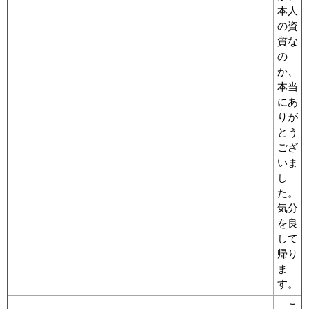
本人
の資
質な
の
か、
本当
にあ
りが
とう
ござ
いま
し
た。
気分
を良
して
帰り
ま
す。
こ