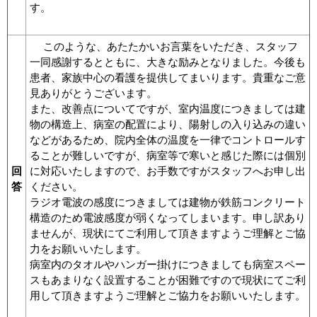
す。
このような、あたたかいお言葉をいただき、スタッフ
一同感謝するとともに、大きな励みとなりました。今後も
患者、家族中心の看護を提供してまいります。貴重なご意
見ありがとうございます。
また、改善点についてですが、室内温度につきましては建
物の構造上、病室の配置により、陽射しの入り込みの違い
などがあるため、院内全体の温度を一律でコントロールす
ることが難しいですが、病室等で寒いと感じた際には個別
回
に対応いたしますので、お手数ですがスタッフへお申し出
答
ください。
ラジオ電波の感度につきましては建物が鉄筋コンクリート
構造のため電波感度が弱くなってしまいます。申し訳あり
ませんが、現状にてご利用して頂きますようご理解とご協
力をお願いいたします。
病室内のタオルやハンガー掛けにつきましても病室スペー
スもあまりなく設置することが困難ですので現状にてご利
用して頂きますようご理解とご協力をお願いいたします。