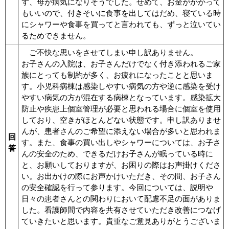
ず、母が病気になりそうでした。せめて、お金がかかって
もいいので、付きそいに食事を出してはだめ、寝ている時
にシャワーや食事を買ってと言われても、ずっと泣いてい
るためできません。
ご不快な思いをさせてしまい申し訳ありません。
お子さんの入院は、お子さんだけでなく付き添われるご家
族にとっても制約が多く、お疲れになったことと思いま
す。小児科病棟は感染しやすい病気の方や逆に感染を受け
やすい病気の方が混在する病棟となっています。感染拡大
防止や疾患上個室管理が必要と思われる場合に個室を使用
しており、空きがほとんどない状態です。申し訳ありませ
んが、患者さんのご希望に添えない場合が多いと思われま
回
す。また、食事の買い出しやシャワーについては、お子さ
答
んの安全のため、できるだけお子さんが眠っている時に
と、お願いしておりますが、お困りの際はお声掛けくださ
い。お出かけの際にお声かけいただき、その間、お子さん
の安全確認を行って参ります。今回については、説明や
日々の患者さんとの関わりにおいて配慮不足の面がありま
した。看護師間で内容を共有させていただき改善につなげ
ていきたいと思います。貴重なご意見ありがとうございま