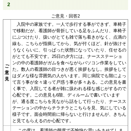
2
ご意見・回答2
入院中の家族です。一人で歩行する事ができず、車椅子
で移動だが、看護師が骨折している足をふんだり、車椅子
にぶつけたり、扱いがとても雑で落ち着きがなく、点滴の
線も、こちらが指摘してから、気が付くほど、針が抜けそ
うなくらいに、引っぱった状態になっていたり、任せるの
がとても不安です。25日の夕方には、ナースステーショ
ンの中の看護師がガムを食べながらパソコン作業をしてい
ご
た。数人の看護師の目つきが悪く挨拶もなし。挨拶をして
意
はダメな様な雰囲気の人がいます。同じ病院でも階によっ
見
て言う事が全々違って戸惑う事が多々ある。この意見を書
く事で、入院してる者が雑に扱われる様な感じがするので
心配です。この意見も6階、ディルームで書いています
が、通る度こちらを見ながら話をして行ったり、ナースス
テーションの中からチラチラとこちらを見、気にしている
様子です。面会時間前に帰らないと行けませんが、きちん
と見てもらえるのか心配です。
この度は、看護師の態度で不愉快な思いをさせてしま