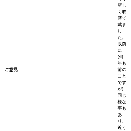
新し
く取
替て
戴ま
し
た。
以前
に
(何
年も
ご意見
前の
こと
です
が)
同じ
様な
事も
あ
り、
近く