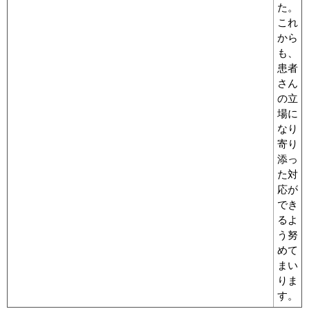
た。
これ
から
も、
患者
さん
の立
場に
なり
寄り
添っ
た対
応が
でき
るよ
う努
めて
まい
りま
す。