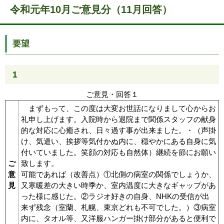
令和元年10月ご意見分（11月回答）
要望
1
ご意見・回答１
まずもって、この度は大変お世話になりまして心からお
礼申し上げます。入院時から退院まで関係スタッフの献身
的な対応に心癒され、日々過す事が出来ました。・（声掛
け、気遣い、挨拶等気付かぬ内に、穏やかにある自身に気
付いていました。笑顔の対応も自然体）継続を節にお願い
ご
致します。
意
可能であれば（改善点）①北側の病室の関係でしょうか、
見
又寒暖差の大きい時季か、室内温度に大きなギャップがあ
った様に感じた。②ラジオ好きの自身、NHKの受信が出
来ず残念（室蘭、札幌、東京どれも不可でした。）③病室
内に、タオル等、又洋服ハンガー掛け部分があると便利で