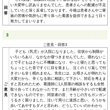
い大変申し訳ありませんでした。患者さんへの配慮が不足
回
していたと深く反省しております。今後は患者さんやご家
答
族の苦痛や気持ちに寄り添った看護を提供できるよう日々
努力してまいります。
3
ご意見・回答3
子ども（乳児）が入院になりました。症状から制限が
いろいろあり、なかなか寝つきませんでした。寝れないこ
とで子どもはさらに不機嫌になり、やっと寝たと思っても
ちょっとした音ですぐに目を覚まし、泣くのくり返しで付
きそいも全く眠れません。先生には、お母さんが倒れたら
大変だから、辛くなる前に相談して下さい。対応を考えま
ご
すと言われたため、看護師に1人部屋の相談をするも全然
意
取り合ってくれなかったです。まだ月齢が小さいので配慮
見
できないものですか。同室者の音、そうじの方もガンガン
うるさく困りました。泣いて周りに迷惑と思い、ろうかを
歩いてあやすもダメと言われ、どうしていいのかわから