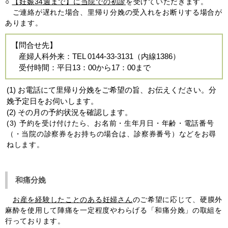
○
【妊娠34週まで】に当院での初診
を受けていただきます。
ご連絡が遅れた場合、里帰り分娩の受入れをお断りする場合が
あります。
【問合せ先】
産婦人科外来：TEL 0144-33-3131（内線1386）
受付時間：平日13：00から17：00まで
(1) お電話にて里帰り分娩をご希望の旨、お伝えください。分
娩予定日をお伺いします。
(2) その月の予約状況を確認します。
(3) 予約を受け付けたら、お名前・生年月日・年齢・電話番号
（・当院の診察券をお持ちの場合は、診察券番号）などをお尋
ねします。
和痛分娩
お産を経験したことのある妊婦さん
のご希望に応じて、硬膜外
麻酔を使用して陣痛を一定程度やわらげる「和痛分娩」の取組を
行っております。