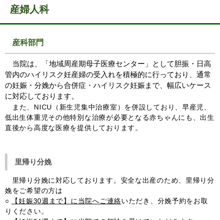
産婦人科
産科部門
当院は、「地域周産期母子医療センター」として胆振・日高
管内のハイリスク妊産婦の受入れを積極的に行っており、通常
の妊娠・分娩から合併症・ハイリスク妊娠まで、幅広いケース
に対応しております。
また、NICU（新生児集中治療室）を併設しており、早産児、
低出生体重児その他特別な治療が必要となる赤ちゃんにも、出生
直後から高度な医療を提供しております。
里帰り分娩
里帰り分娩に対応しております。安全な出産のため、里帰り分
娩をご希望の方は
○
【妊娠30週まで】に当院へご連絡
いただき、分娩予約をお取
りください。