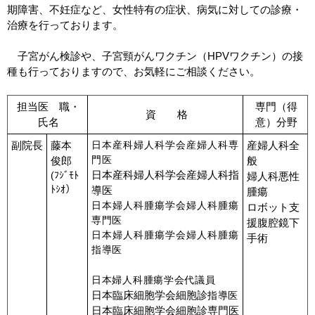
期障害、不妊症など、女性特有の症状、病気に対しての診療・
治療を行っております。
子宮がん検診や、子宮頸がんワクチン（HPVワクチン）の接
種も行っておりますので、お気軽にご相談ください。
担当医 職・
専門（得
資 格
氏名
意）分野
副院長
藤本
日本産科婦人科学会産婦人科専
産婦人科全
門医
俊郎
般
日本産科婦人科学会産婦人科指
(ﾌｼﾞﾓﾄ
婦人科悪性
ﾄｼｵ
）
導医
腫瘍
日本婦人科腫瘍学会婦人科腫瘍
ロボット支
専門医
援腹腔鏡下
日本婦人科腫瘍学会婦人科腫瘍
手術
指導医
日本婦人科腫瘍学会代議員
日本臨床細胞学会細胞診
指導医
日本臨床細胞学会細胞診専門医