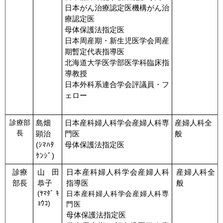
日本がん治療認定医機構がん治
療認定医
母体保護法指定医
日本周産期・新生児医学会周産
期暫定代表指導医
北海道大学医学部医学科臨床指
導教授
日本外科系連合学会評議員・フ
ェロー
診療部
島畑
日本産科婦人科学会産婦人科専
産婦人科全
長
顕治
門医
般
(ｼﾏﾊﾀ
母体保護法指定医
ｹﾝｼﾞ)
診療
山田
日本産科婦人科学会産婦人科
産婦人科全
部長
恭子
指導医
般
(ﾔﾏﾀﾞ ｷ
日本産科婦人科学会産婦人科専
ｮｳｺ)
門医
母体保護法指定医