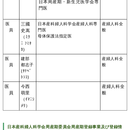
日本周産期・新生児医学会専
門医
医
三國
日本産科婦人科学会産婦人科専
産婦人科全
員
門医
般
史嵩
母体保護法指定医
（ﾐｸ
ﾆ
ﾌﾐﾀ
ｶ)
医
建部
産婦人科全
員
都志子
般
(ﾀﾃﾍﾞ
ﾄｼｺ)
医
今西
産婦人科全
員
萌里
般
（ｲﾏﾆｼ
ﾒﾘ）
日本産科婦人科学会周産期委員会
周産期登録事業及び登録情