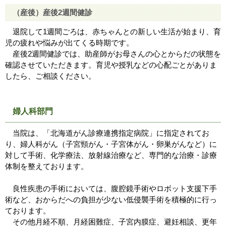
（産後）産後2週間健診
退院して1週間ごろは、赤ちゃんとの新しい生活が始まり、育
児の疲れや悩みが出てくる時期です。
産後2週間健診では、助産師がお母さんの心とからだの状態を
確認させていただきます。育児や授乳などの心配ごとがありま
したら、ご相談ください。
婦人科部門
当院は、「北海道がん診療連携指定病院」に指定されてお
り、婦人科がん（子宮頸がん・子宮体がん・卵巣がんなど）に
対して手術、化学療法、放射線治療など、専門的な治療・診療
体制を整えております。
良性疾患の手術においては、腹腔鏡手術やロボット支援下手
術など、おからだへの負担が少ない低侵襲手術を積極的に行っ
ております。
その他月経不順、月経困難症、子宮内膜症、避妊相談、更年