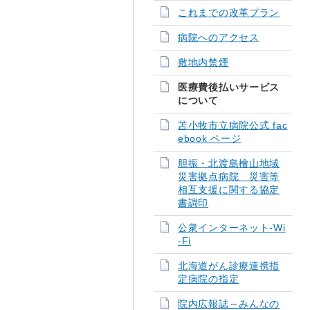
これまでの改革プラン
病院へのアクセス
敷地内禁煙
医療費後払いサービス
について
苫小牧市立病院公式 fac
ebook ページ
胆振・北渡島檜山地域
災害拠点病院 災害等
相互支援に関する協定
書調印
公衆インターネット-Wi
-Fi
北海道がん診療連携指
定病院の指定
院内広報誌～みんなの