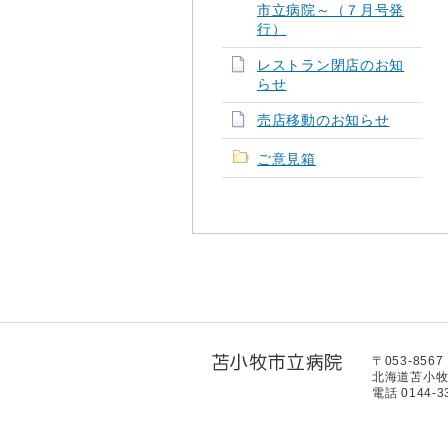
市立病院～（７月号発
行）
レストラン閉店のお知
らせ
売店移動のお知らせ
ご意見箱
〒053-8567
北海道苫小牧
電話 0144-33