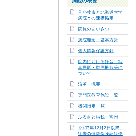
病院の概要
苫小牧市と北海道大学
病院との連携協定
院長のあいさつ
病院理念・基本方針
個人情報保護方針
院内における録音、写
真撮影・動画撮影等に
ついて
沿革・概要
専門医教育施設一覧
機関指定一覧
ふるさと納税・寄附
令和7年12月2日以降、
従来の健康保険証は使