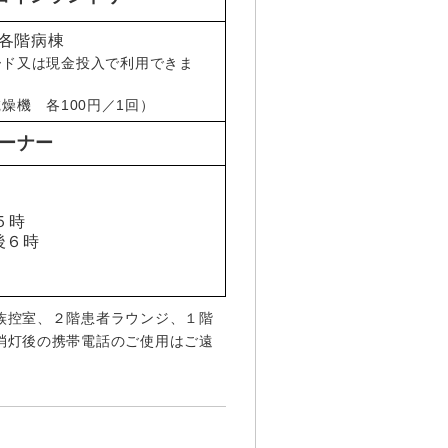
各階病棟
ード又は現金投入で利用できま
燥機 各100円／1回）
ーナー
５時
後６時
族控室、２階患者ラウンジ、１階
消灯後の携帯電話のご使用はご遠