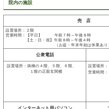
院内の施設
売
店
設置場所：２階
営業時間：【平日】 午前７時～
午後８
時
【土・日・祝】午前８時～
午後４時
（お盆・年末年始は休業あり
公衆電話
設置場所：病棟の４階、５階、６階、
設置場所：
１階の正面玄関横
営業時間：
午
インターネット用パソコン