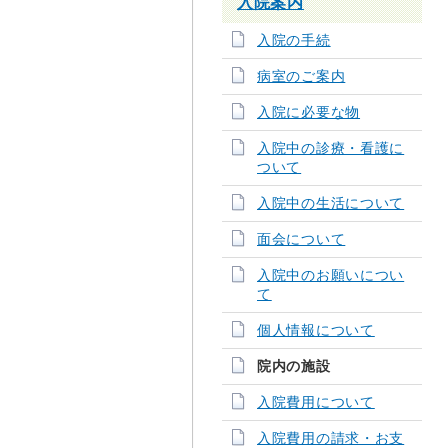
入院案内
入院の手続
病室のご案内
入院に必要な物
入院中の診療・看護に
ついて
入院中の生活について
面会について
入院中のお願いについ
て
個人情報について
院内の施設
入院費用について
入院費用の請求・お支