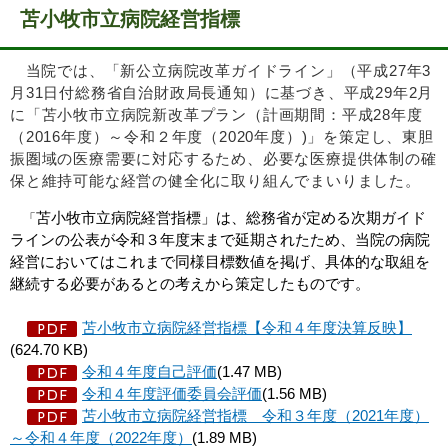
苫小牧市立病院経営指標
当院では、「新公立病院改革ガイドライン」（平成27年3
月31日付総務省自治財政局長通知）に基づき、平成29年2月
に「苫小牧市立病院新改革プラン（計画期間：平成28年度
（2016年度）～令和２年度（2020年度）)」を策定し、東胆
振圏域の医療需要に対応するため、必要な医療提供体制の確
保と維持可能な経営の健全化に取り組んでまいりました。
苫小牧市立病院経営指標」は、総務省が定める次期ガイド
「
ラインの公表が令和３年度末まで延期されたため、当院の病院
経営においてはこれまで同様目標数値を掲げ、具体的な取組を
継続する必要があるとの考えから策定したものです。
苫小牧市立病院経営指標【令和４年度決算反映】
(624.70 KB)
令和４年度自己評価
(1.47 MB)
令和４年度評価委員会評価
(1.56 MB)
苫小牧市立病院経営指標 令和３年度（2021年度）
～令和４年度（2022年度）
(1.89 MB)