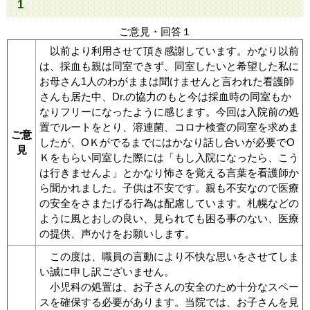
1
ご意見・回答１
以前より利用させて頂き感謝しています。かなり以前
は、採血も親は同室できず、同室したいと希望した私に
お母さん1人のわがままは聞けませんと言われた看護師
さんも居た中、Dr.の協力のもと今は採血時の同室もか
なりフリーになったように感じます。今回は入院前の処
置でルートをとり、溶連菌、コロナ検査の同室を求めま
ご意
したが、OＫがでるまでにはかなり話し合いが必要でO
見
Ｋをもらい同室した際には「もし入院になったら、こう
は行きませんよ」とかなり怖さを覚える言葉を看護師か
ら聞かれました。子供は不安です。親も不安なので医療
の安全をさまたげる行為は配慮しています。札幌などの
ように風とおしの良い、見られても困る事のない、医療
の提供、声かけをお願いします。
この度は、職員の言動により不快な思いをさせてしま
い誠に申し訳ございません。
小児科の処置は、お子さんの安全のため十分なスペー
スを確保する必要があります。当院では、お子さんを見