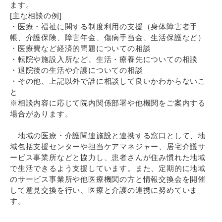
ます。
[
主な相談の例]
・医療・福祉に関する制度利用の支援（身体障害者手
帳、介護保険、障害年金、傷病手当
金、生活保護など）
・医療費など経済的問題についての相談
・転院や施設入所など、生活・療養先についての相談
・退院後の生活や介護についての相談
・その他、上記以外で誰に相談して良いかわからないこ
と
※相談内容に応じて院内関係部署や他機関をご案内する
場合があります。
地域の医療・介護関連施設と連携する窓口として、地
域包括支援センターや担当ケアマネ
ジャー、居宅介護サ
ービス事業所などと協力し、患者さんが住み慣れた地域
で生活できるよ
う支援しています。また、定期的に地域
のサービス事業所や他医療機関の方と情報交換会
を開催
して意見交換を行い、医療と介護の連携に努めていま
す。