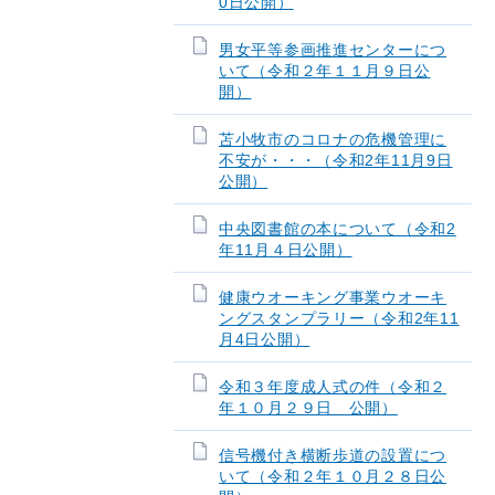
0日公開）
男女平等参画推進センターにつ
いて（令和２年１１月９日公
開）
苫小牧市のコロナの危機管理に
不安が・・・（令和2年11月9日
公開）
中央図書館の本について（令和2
年11月４日公開）
健康ウオーキング事業ウオーキ
ングスタンプラリー（令和2年11
月4日公開）
令和３年度成人式の件（令和２
年１０月２９日 公開）
信号機付き横断歩道の設置につ
いて（令和２年１０月２８日公