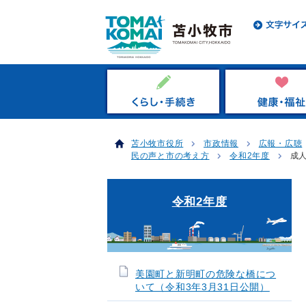
苫小牧市役所
市政情報
広報・広聴
民の声と市の考え方
令和2年度
成人
令和2年度
美園町と新明町の危険な橋につ
いて（令和3年3月31日公開）