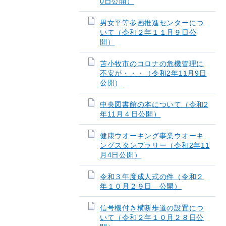
0日公開）
男女平等参画推進センターにつ
いて（令和２年１１月９日公
開）
苫小牧市のコロナの危機管理に
不安が・・・（令和2年11月9日
公開）
中央図書館の本について（令和2
年11月４日公開）
健康ウオーキング事業ウオーキ
ングスタンプラリー（令和2年11
月4日公開）
令和３年度成人式の件（令和２
年１０月２９日 公開）
信号機付き横断歩道の設置につ
いて（令和２年１０月２８日公