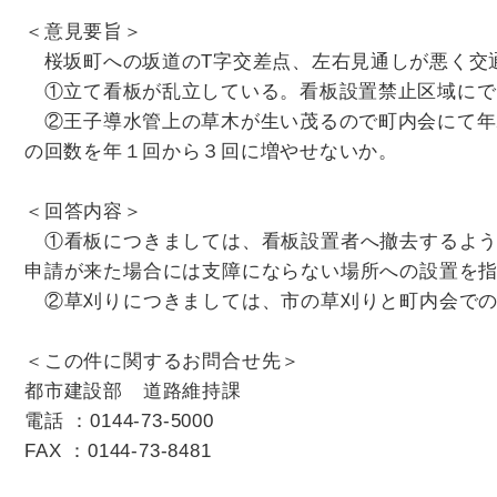
＜意見要旨＞
桜坂町への坂道のT字交差点、左右見通しが悪く交
①立て看板が乱立している。看板設置禁止区域にで
②王子導水管上の草木が生い茂るので町内会にて年
の回数を年１回から３回に増やせないか。
＜回答内容＞
①看板につきましては、看板設置者へ撤去するよう
申請が来た場合には支障にならない場所への設置を
②草刈りにつきましては、市の草刈りと町内会での
＜この件に関するお問合せ先＞
都市建設部 道路維持課
電話 ：0144-73-5000
FAX ：0144-73-8481