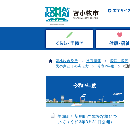
苫小牧市役所
市政情報
広報・広聴
民の声と市の考え方
令和2年度
桜
令和2年度
美園町と新明町の危険な橋につ
いて（令和3年3月31日公開）