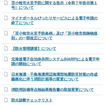
苫小牧市火災予防に関する告示（令和７年告示第１
号）について
マイナポータルぴったりサービスによる電子申請の
終了について
「苫小牧市火災予防条例」及び「苫小牧市危険物規
則」の一部改正について
【防火管理講習】について
北海道電子自治体共同システム(HARP)による電子申
請の開始について
日本海溝・千島海溝周辺海溝型地震防災対策の作成
義務化に伴う消防計画等の変更について
消防用設備等点検結果報告書の取扱変更について
防火診断チェックリスト