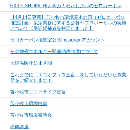
EXILE SHOKICHIと学ぶ！わたしたちのゼロカーボン
【4月14日更新】苫小牧市環境基本計画（ゼロカーボン
推進計画）策定業務に関する公募型プロポーザルの実施
について【受託候補者を特定しました】
ゼロカーボン推進室公式Instagramアカウント
その他省エネルギー関連助成制度について
地球温暖化防止月間
これまでに「エコオフィス宣言」をしていただいた事業
所をご紹介します！
苫小牧市エコドライブ宣言
苫小牧市環境白書
苫小牧市環境審議会
出前講座