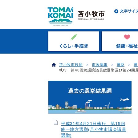
苫小牧市役所
市政情報
選挙
選
執行 第48回衆議院議員総選挙及び第24回
過去の選挙結果調
平成31年4月21日執行 第19回
統一地方選挙(苫小牧市議会議員
選挙)