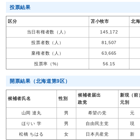
投票結果
区分
苫小牧市
北海
当日有権者数（人）
145,172
投票者数（人）
81,507
棄権者数（人）
63,665
投票率（%）
56.15
開票結果（北海道第9区）
候補者届出
新現（前
候補者氏名
性別
政党
元別
山岡 達丸
男
希望の党
元
ほりい 学
男
自由民主党
現
松橋 ちはる
女
日本共産党
新