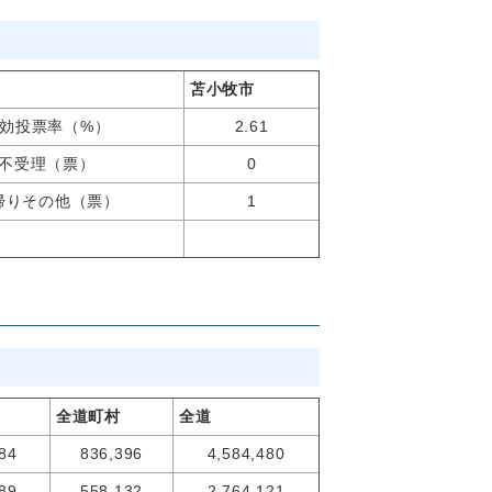
苫小牧市
効投票率（%）
2.61
不受理（票）
0
帰りその他（票）
1
全道町村
全道
84
836,396
4,584,480
89
558,132
2,764,121