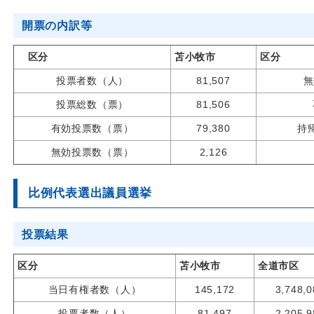
開票の内訳等
区分
苫小牧市
区分
投票者数（人）
81,507
無
投票総数（票）
81,506
有効投票数（票）
79,380
持
無効投票数（票）
2,126
比例代表選出議員選挙
投票結果
区分
苫小牧市
全道市区
当日有権者数（人）
145,172
3,748,0
投票者数（人）
81,497
2,205,9