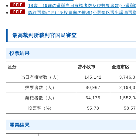
●
18歳、19歳の選挙当日有権者数及び投票者数(小選挙
●
既往選挙における投票率の推移(小選挙区選出議員選挙
最高裁判所裁判官国民審査
投票結果
区分
苫小牧市
全道市区
当日有権者数（人）
145,142
3,746,3
投票者数（人）
80,967
2,194,3
棄権者数（人）
64,175
1,552,0
投票率（%）
55.78
58.57
開票結果