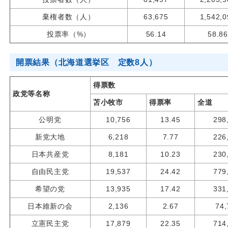
棄権者数（人）
63,675
1,542,0
投票率（%）
56.14
58.86
開票結果（北海道選挙区 定数8人）
得票数
政党等名称
苫小牧市
得票率
全道
公明党
10,756
13.45
298
新党大地
6,218
7.77
226
日本共産党
8,181
10.23
230
自由民主党
19,537
24.42
779
希望の党
13,935
17.42
331
日本維新の会
2,136
2.67
74,
立憲民主党
17,879
22.35
714