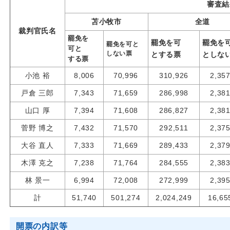
審査結
苫小牧市
全道
裁判官氏名
罷免を
罷免を可
罷免を
罷免を可と
可と
しない票
と
する票
と
しな
する
票
小池 裕
8,006
70,996
310,926
2,35
戸倉 三郎
7,343
71,659
286,998
2,38
山口 厚
7,394
71,608
286,827
2,38
菅野 博之
7,432
71,570
292,511
2,37
大谷 直人
7,333
71,669
289,433
2,37
木澤 克之
7,238
71,764
284,555
2,38
林 景一
6,994
72,008
272,999
2,39
計
51,740
501,274
2,024,249
16,65
開票の内訳等