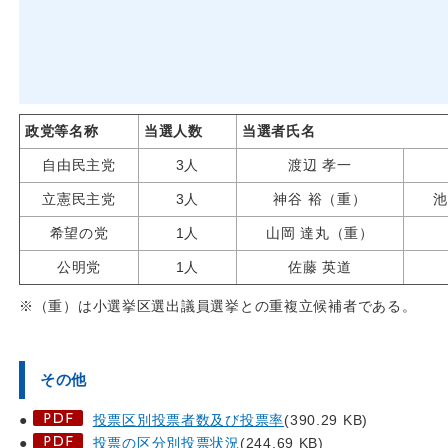
政党等名称
当選人数
当選者氏名
自由民主党
3人
渡辺 孝一
立憲民主党
3人
神谷 裕（重）
池
希望の党
1人
山岡 達丸（重）
公明党
1人
佐藤 英道
※（重）は小選挙区選出議員選挙との重複立候補者である。
その他
●
投票区別投票者数及び投票率
(390.29 KB)
●
投票の区分別投票状況
(244.69 KB)