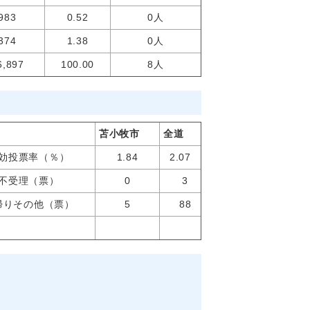
983
0.52
0人
374
1.38
0人
6,897
100.00
8人
苫小牧市
全道
効投票率（％）
1.84
2.07
不受理（票）
0
3
帰りその他（票）
5
88
海道選挙区当選者