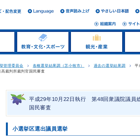
挙管理委員会
各種選挙結果調（苫小牧市）
過去の選挙結果調
平
最高裁判所裁判官国民審査
平成29年10月22日執行 第48回衆議院議
国民審査
小選挙区選出議員選挙