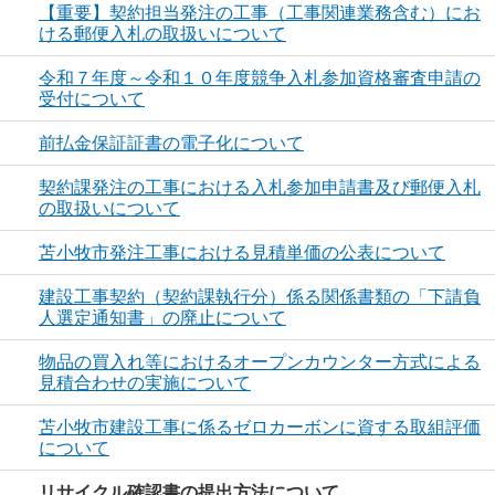
【重要】契約担当発注の工事（工事関連業務含む）にお
ける郵便入札の取扱いについて
令和７年度～令和１０年度競争入札参加資格審査申請の
受付について
前払金保証証書の電子化について
契約課発注の工事における入札参加申請書及び郵便入札
の取扱いについて
苫小牧市発注工事における見積単価の公表について
建設工事契約（契約課執行分）係る関係書類の「下請負
人選定通知書」の廃止について
物品の買入れ等におけるオープンカウンター方式による
見積合わせの実施について
苫小牧市建設工事に係るゼロカーボンに資する取組評価
について
リサイクル確認書の提出方法について