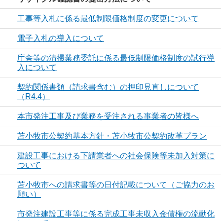
工事等入札に係る最低制限価格制度の変更について
電子入札の導入について
庁舎等の清掃業務委託に係る最低制限価格制度の試行導
入について
契約関係書類（請求書含む）の押印見直しについて
（R4.4）
本市発注工事及び業務を受注される事業者の皆様へ
苫小牧市公契約基本方針・苫小牧市公契約改革プラン
建設工事における下請業者への社会保険等未加入対策に
ついて
苫小牧市への請求書等の日付記載について（ご協力のお
願い）
市発注建設工事等に係る完成工事未収入金債権の流動化