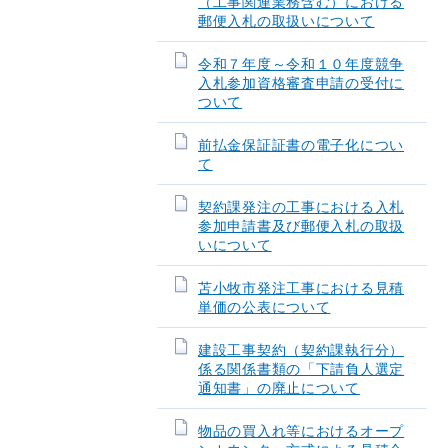
（工事関連業務含む）における
郵便入札の取扱いについて
令和７年度～令和１０年度競争
入札参加資格審査申請の受付に
ついて
前払金保証証書の電子化につい
て
契約課発注の工事における入札
参加申請書及び郵便入札の取扱
いについて
苫小牧市発注工事における見積
単価の公表について
建設工事契約（契約課執行分）
係る関係書類の「下請負人選定
通知書」の廃止について
物品の買入れ等におけるオープ