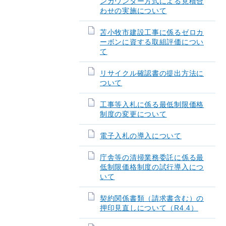
ンカウンター方式による見積合
わせの実施について
苫小牧市建設工事に係るゼロカ
ーボンに資する取組評価につい
て
リサイクル確認書の提出方法に
ついて
工事等入札に係る最低制限価格
制度の変更について
電子入札の導入について
庁舎等の清掃業務委託に係る最
低制限価格制度の試行導入につ
いて
契約関係書類（請求書含む）の
押印見直しについて（R4.4）