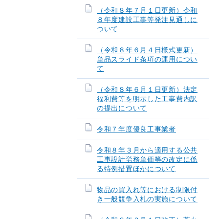
（令和８年７月１日更新）令和
８年度建設工事等発注見通しに
ついて
（令和８年６月４日様式更新）
単品スライド条項の運用につい
て
（令和８年６月１日更新）法定
福利費等を明示した工事費内訳
の提出について
令和７年度優良工事業者
令和８年３月から適用する公共
工事設計労務単価等の改定に係
る特例措置ほかについて
物品の買入れ等における制限付
き一般競争入札の実施について