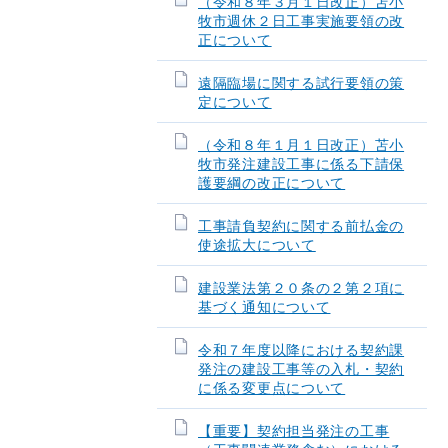
（令和８年３月１日改正）苫小
牧市週休２日工事実施要領の改
正について
遠隔臨場に関する試行要領の策
定について
（令和８年１月１日改正）苫小
牧市発注建設工事に係る下請保
護要綱の改正について
工事請負契約に関する前払金の
使途拡大について
建設業法第２０条の２第２項に
基づく通知について
令和７年度以降における契約課
発注の建設工事等の入札・契約
に係る変更点について
【重要】契約担当発注の工事