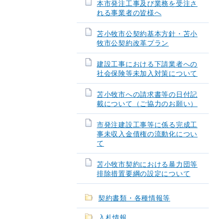
本市発注工事及び業務を受注さ
れる事業者の皆様へ
苫小牧市公契約基本方針・苫小
牧市公契約改革プラン
建設工事における下請業者への
社会保険等未加入対策について
苫小牧市への請求書等の日付記
載について（ご協力のお願い）
市発注建設工事等に係る完成工
事未収入金債権の流動化につい
て
苫小牧市契約における暴力団等
排除措置要綱の設定について
契約書類・各種情報等
入札情報