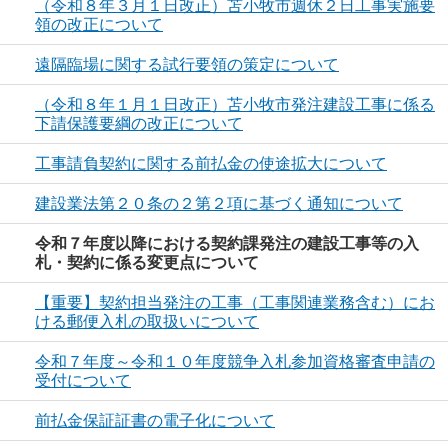
（令和８年３月１日改正）苫小牧市週休２日工事実施要
領の改正について
遠隔臨場に関する試行要領の策定について
（令和８年１月１日改正）苫小牧市発注建設工事に係る
下請保護要綱の改正について
工事請負契約に関する前払金の使途拡大について
建設業法第２０条の２第２項に基づく通知について
令和７年度以降における契約課発注の建設工事等の入
札・契約に係る変更点について
【重要】契約担当発注の工事（工事関連業務含む）にお
ける郵便入札の取扱いについて
令和７年度～令和１０年度競争入札参加資格審査申請の
受付について
前払金保証証書の電子化について