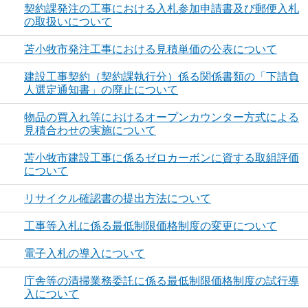
契約課発注の工事における入札参加申請書及び郵便入札
の取扱いについて
苫小牧市発注工事における見積単価の公表について
建設工事契約（契約課執行分）係る関係書類の「下請負
人選定通知書」の廃止について
物品の買入れ等におけるオープンカウンター方式による
見積合わせの実施について
苫小牧市建設工事に係るゼロカーボンに資する取組評価
について
リサイクル確認書の提出方法について
工事等入札に係る最低制限価格制度の変更について
電子入札の導入について
庁舎等の清掃業務委託に係る最低制限価格制度の試行導
入について