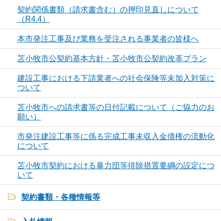
契約関係書類（請求書含む）の押印見直しについて
（R4.4）
本市発注工事及び業務を受注される事業者の皆様へ
苫小牧市公契約基本方針・苫小牧市公契約改革プラン
建設工事における下請業者への社会保険等未加入対策に
ついて
苫小牧市への請求書等の日付記載について（ご協力のお
願い）
市発注建設工事等に係る完成工事未収入金債権の流動化
について
苫小牧市契約における暴力団等排除措置要綱の設定につ
いて
契約書類・各種情報等