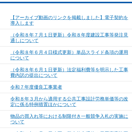
【アーカイブ動画のリンクを掲載しました】電子契約を
導入します
（令和８年７月１日更新）令和８年度建設工事等発注見
通しについて
（令和８年６月４日様式更新）単品スライド条項の運用
について
（令和８年６月１日更新）法定福利費等を明示した工事
費内訳の提出について
令和７年度優良工事業者
令和８年３月から適用する公共工事設計労務単価等の改
定に係る特例措置ほかについて
物品の買入れ等における制限付き一般競争入札の実施に
ついて