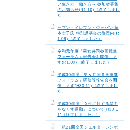
い生き方・働き方～ 参加者募集
のお知らせ(R1.10)（終了しまし
た）
セブン－イレブン・ジャパン 藤
本圭子氏 特別講演会の御案内(R
1.09)（終了しました）
令和元年度「男女共同参画推進
フォーラム」報告会を開催しま
す(R1.09)（終了しました）
平成30年度「男女共同参画推進
フォーラム」研修等報告会を開
催します(H30.11)（終了しまし
た。）
平成30年度「女性に対する暴力
をなくす運動」について(H30.1
1)（終了しました。）
「第21回全国シェルターシンポ