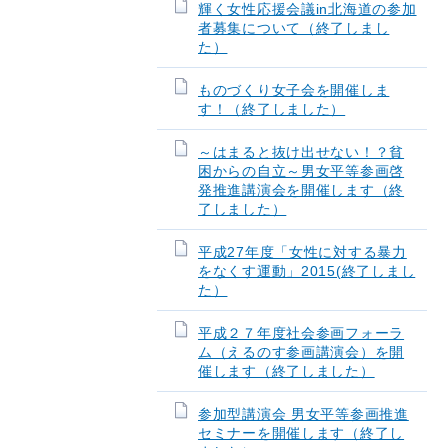
輝く女性応援会議in北海道の参加
者募集について（終了しまし
た）
ものづくり女子会を開催しま
す！（終了しました）
～はまると抜け出せない！？貧
困からの自立～男女平等参画啓
発推進講演会を開催します（終
了しました）
平成27年度「女性に対する暴力
をなくす運動」2015(終了しまし
た）
平成２７年度社会参画フォーラ
ム（えるのす参画講演会）を開
催します（終了しました）
参加型講演会 男女平等参画推進
セミナーを開催します（終了し