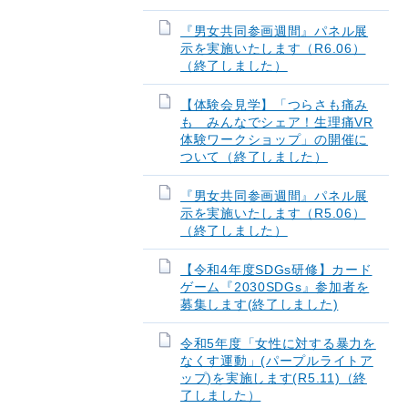
『男女共同参画週間』パネル展
示を実施いたします（R6.06）
（終了しました）
【体験会見学】「つらさも痛み
も みんなでシェア！生理痛VR
体験ワークショップ」の開催に
ついて（終了しました）
『男女共同参画週間』パネル展
示を実施いたします（R5.06）
（終了しました）
【令和4年度SDGs研修】カード
ゲーム『2030SDGs』参加者を
募集します(終了しました)
令和5年度「女性に対する暴力を
なくす運動」(パープルライトア
ップ)を実施します(R5.11)（終
了しました）