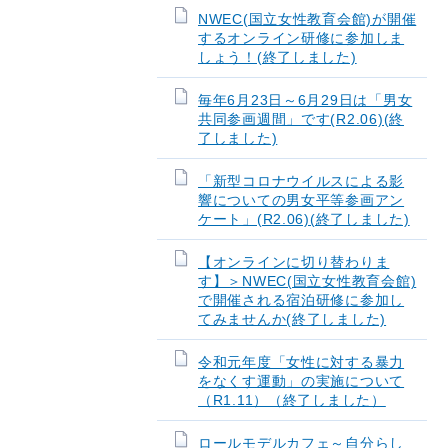
NWEC(国立女性教育会館)が開催
するオンライン研修に参加しま
しょう！(終了しました)
毎年6月23日～6月29日は「男女
共同参画週間」です(R2.06)(終
了しました)
「新型コロナウイルスによる影
響についての男女平等参画アン
ケート」(R2.06)(終了しました)
【オンラインに切り替わりま
す】＞NWEC(国立女性教育会館)
で開催される宿泊研修に参加し
てみませんか(終了しました)
令和元年度「女性に対する暴力
をなくす運動」の実施について
（R1.11）（終了しました）
ロールモデルカフェ～自分らし