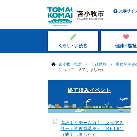
苫小牧市役所
市政情報
男女平等参
について（終了しました）
終了済みイベント
高めようチーム力！～女性アス
リート性教育講座～（Ｒ6.08）
（終了しました）