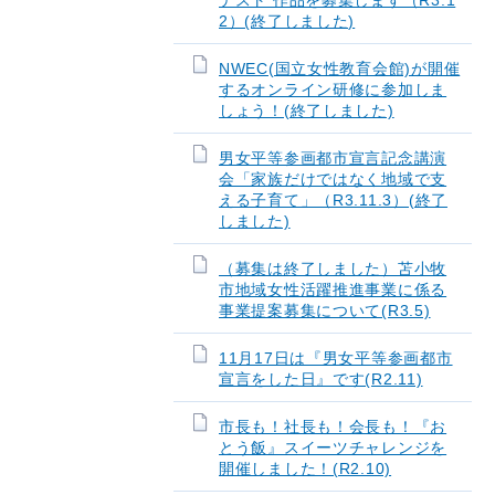
テスト 作品を募集します（R3.1
2）(終了しました)
NWEC(国立女性教育会館)が開催
するオンライン研修に参加しま
しょう！(終了しました)
男女平等参画都市宣言記念講演
会「家族だけではなく地域で支
える子育て」（R3.11.3）(終了
しました)
（募集は終了しました）苫小牧
市地域女性活躍推進事業に係る
事業提案募集について(R3.5)
11月17日は『男女平等参画都市
宣言をした日』です(R2.11)
市長も！社長も！会長も！『お
とう飯』スイーツチャレンジを
開催しました！(R2.10)