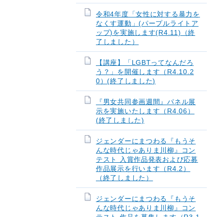
令和4年度「女性に対する暴力を
なくす運動」(パープルライトア
ップ)を実施します(R4.11)（終
了しました）
【講座】「LGBTってなんだろ
う？」を開催します（R4.10.2
0）(終了しました)
『男女共同参画週間』パネル展
示を実施いたします（R4.06）
(終了しました)
ジェンダーにまつわる『もうそ
んな時代じゃありま川柳』コン
テスト 入賞作品発表および応募
作品展示を行います（R4.2）
（終了しました）
ジェンダーにまつわる『もうそ
んな時代じゃありま川柳』コン