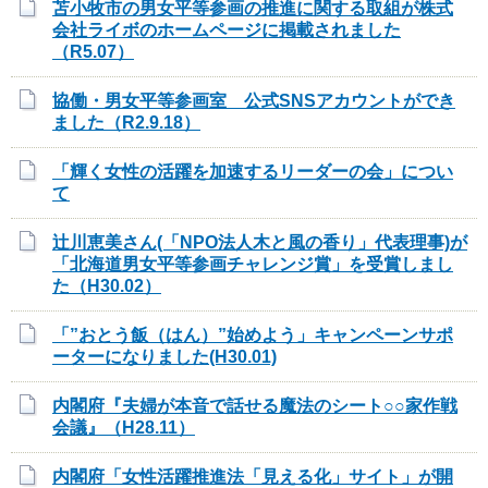
苫小牧市の男女平等参画の推進に関する取組が株式
会社ライボのホームページに掲載されました
（R5.07）
協働・男女平等参画室 公式SNSアカウントができ
ました（R2.9.18）
「輝く女性の活躍を加速するリーダーの会」につい
て
辻川恵美さん(「NPO法人木と風の香り」代表理事)が
「北海道男女平等参画チャレンジ賞」を受賞しまし
た（H30.02）
「”おとう飯（はん）”始めよう」キャンペーンサポ
ーターになりました(H30.01)
内閣府『夫婦が本音で話せる魔法のシート○○家作戦
会議』（H28.11）
内閣府「女性活躍推進法「見える化」サイト」が開