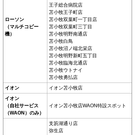
王子総合病院店
苫小牧王子町店
ローソン
苫小牧双葉町一丁目店
（マルチコピー
苫小牧双葉町三丁目
機）
苫小牧明野南通店
苫小牧白鳥
苫小牧沼ノ端北栄店
苫小牧明野新町五丁目
苫小牧臨海北通店
苫小牧ウトナイ
苫小牧勇払店
イオン
イオン苫小牧店
イオン
（自社サービス
イオン苫小牧店WAON特設スポット
（WAON）のみ）
支笏湖通り店
弥生店