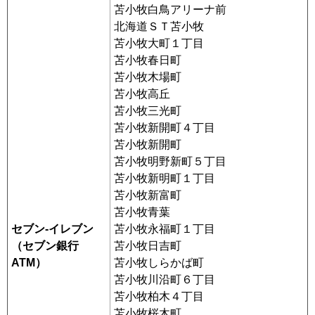
苫小牧白鳥アリーナ前
北海道ＳＴ苫小牧
苫小牧大町１丁目
苫小牧春日町
苫小牧木場町
苫小牧高丘
苫小牧三光町
苫小牧新開町４丁目
苫小牧新開町
苫小牧明野新町５丁目
苫小牧新明町１丁目
苫小牧新富町
苫小牧青葉
セブン-イレブン
苫小牧永福町１丁目
（セブン銀行
苫小牧日吉町
ATM）
苫小牧しらかば町
苫小牧川沿町６丁目
苫小牧柏木４丁目
苫小牧桜木町