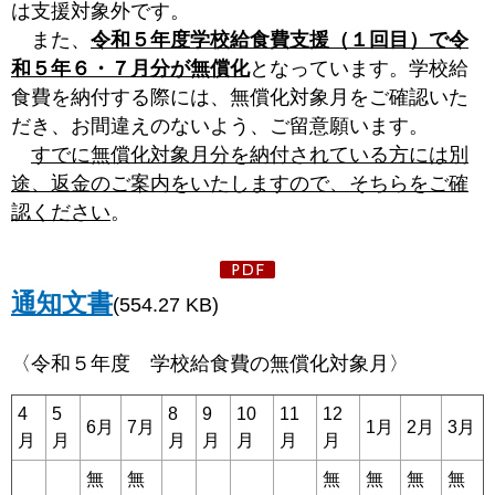
は支援対象外です。
また、
令和５年度学校給食費支援（１回目）で令
和５年６・７月分が無償化
となっています。学校給
食費を納付する際には、無償化対象月をご確認いた
だき、お間違えのないよう、ご留意願います。
すでに無償化対象月分を納付されている方には別
途、返金のご案内をいたしますので、そちらをご確
認ください
。
通知文書
(554.27 KB)
〈令和５年度 学校給食費の無償化対象月〉
4
5
8
9
10
11
12
6月
7月
1月
2月
3月
月
月
月
月
月
月
月
無
無
無
無
無
無