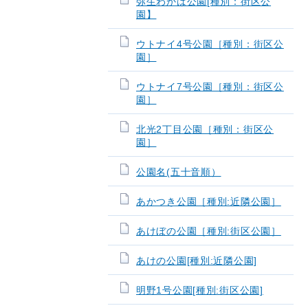
弥生わかば公園[種別：街区公
園】
ウトナイ4号公園［種別：街区公
園］
ウトナイ7号公園［種別：街区公
園］
北光2丁目公園［種別：街区公
園］
公園名(五十音順）
あかつき公園［種別:近隣公園］
あけぼの公園［種別:街区公園］
あけの公園[種別:近隣公園]
明野1号公園[種別:街区公園]