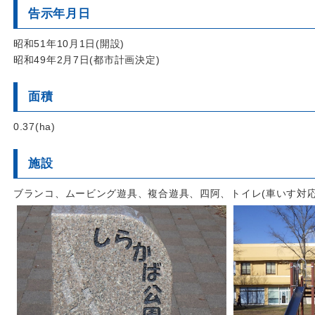
告示年月日
昭和51年10月1日(開設)
昭和49年2月7日(都市計画決定)
面積
0.37(ha)
施設
ブランコ、ムービング遊具、複合遊具、四阿、トイレ(車いす対応