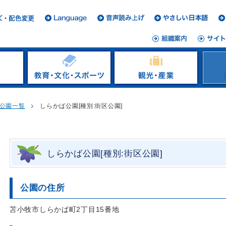
公園一覧
しらかば公園[種別:街区公園]
しらかば公園[種別:街区公園]
公園の住所
苫小牧市しらかば町2丁目15番地