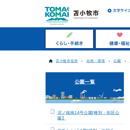
苫小牧市役所
自然・環境
公園
公園一覧
沼ノ端南14号公園[種別：街区公
園】