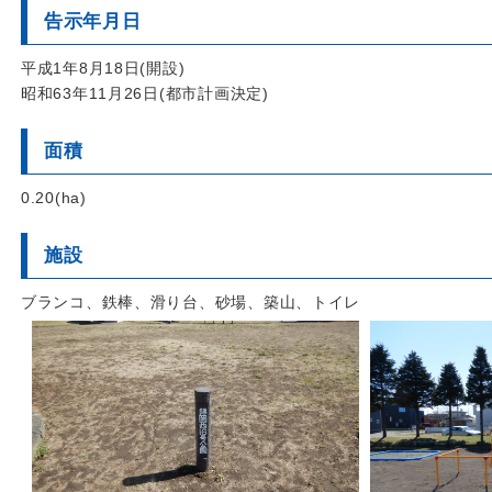
告示年月日
平成1年8月18日(開設)
昭和63年11月26日(都市計画決定)
面積
0.20(ha)
施設
ブランコ、鉄棒、滑り台、砂場、築山、トイレ