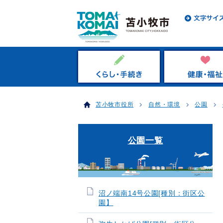
苫小牧市役所
自然・環境
公園
公園一覧
沼ノ端南14号公園[種別：街区公
園】