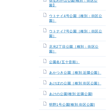
弥生わかば公園[種別：街区公
園】
ウトナイ4号公園［種別：街区公
園］
ウトナイ7号公園［種別：街区公
園］
北光2丁目公園［種別：街区公
園］
公園名(五十音順）
あかつき公園［種別:近隣公園］
あけぼの公園［種別:街区公園］
あけの公園[種別:近隣公園]
明野1号公園[種別:街区公園]