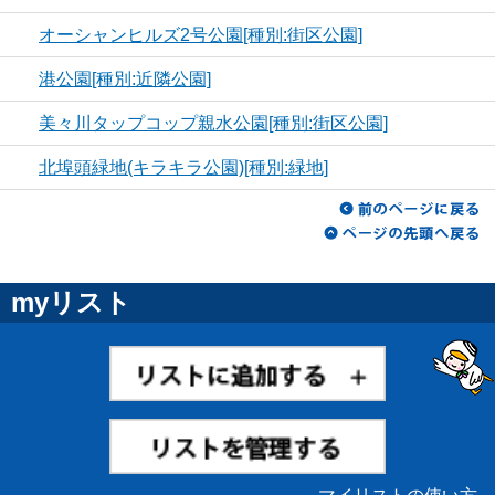
オーシャンヒルズ2号公園[種別:街区公園]
港公園[種別:近隣公園]
美々川タップコップ親水公園[種別:街区公園]
北埠頭緑地(キラキラ公園)[種別:緑地]
myリスト