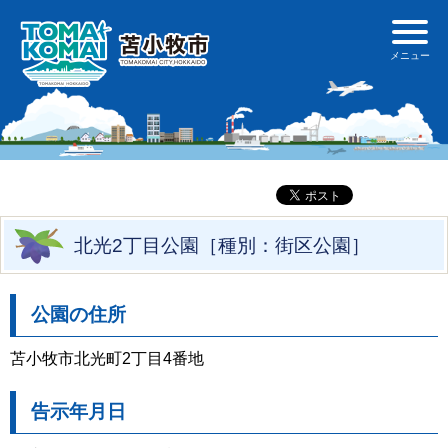
北光2丁目公園［種別：街区公園］
公園の住所
苫小牧市北光町2丁目4番地
告示年月日