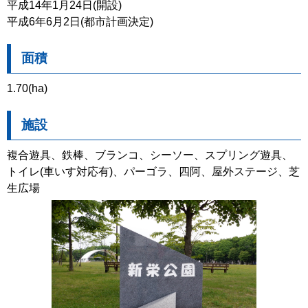
平成14年1月24日(開設)
平成6年6月2日(都市計画決定)
面積
1.70(ha)
施設
複合遊具、鉄棒、ブランコ、シーソー、スプリング遊具、
トイレ(車いす対応有)、パーゴラ、四阿、屋外ステージ、芝
生広場