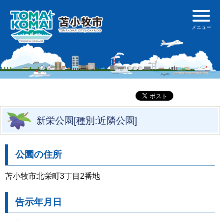
新栄公園[種別:近隣公園]
公園の住所
苫小牧市北栄町3丁目2番地
告示年月日