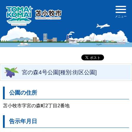
宮の森4号公園[種別:街区公園]
公園の住所
苫小牧市字宮の森町2丁目2番地
告示年月日