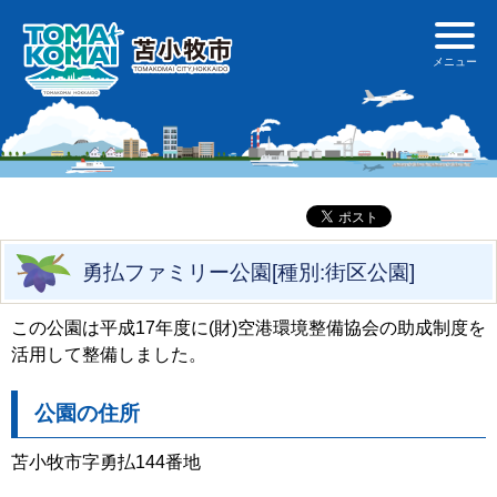
勇払ファミリー公園[種別:街区公園]
この公園は平成17年度に(財)空港環境整備協会の助成制度を
活用して整備しました。
公園の住所
苫小牧市字勇払144番地