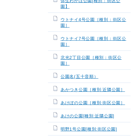
弥生わかば公園[種別：街区公
園】
ウトナイ4号公園［種別：街区公
園］
ウトナイ7号公園［種別：街区公
園］
北光2丁目公園［種別：街区公
園］
公園名(五十音順）
あかつき公園［種別:近隣公園］
あけぼの公園［種別:街区公園］
あけの公園[種別:近隣公園]
明野1号公園[種別:街区公園]