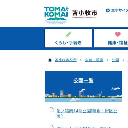
苫小牧市役所
自然・環境
公園
公園一覧
沼ノ端南14号公園[種別：街区公
園】