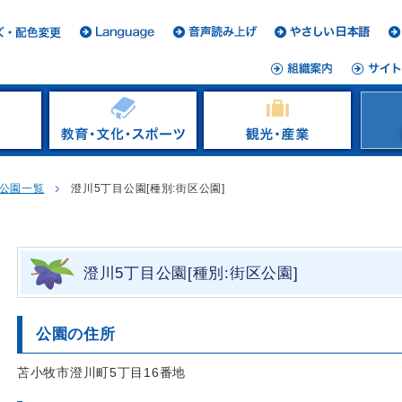
公園一覧
澄川5丁目公園[種別:街区公園]
澄川5丁目公園[種別:街区公園]
公園の住所
苫小牧市澄川町5丁目16番地