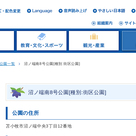
公園一覧
沼ノ端南8号公園[種別:街区公園]
沼ノ端南8号公園[種別:街区公園]
公園の住所
苫小牧市沼ノ端中央3丁目12番地