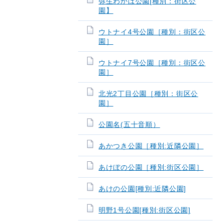
弥生わかば公園[種別：街区公
園】
ウトナイ4号公園［種別：街区公
園］
ウトナイ7号公園［種別：街区公
園］
北光2丁目公園［種別：街区公
園］
公園名(五十音順）
あかつき公園［種別:近隣公園］
あけぼの公園［種別:街区公園］
あけの公園[種別:近隣公園]
明野1号公園[種別:街区公園]