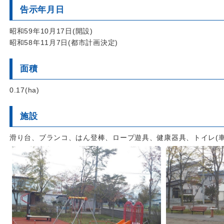
告示年月日
昭和59年10月17日(開設)
昭和58年11月7日(都市計画決定)
面積
0.17(ha)
施設
滑り台、ブランコ、はん登棒、ロープ遊具、健康器具、トイレ(車