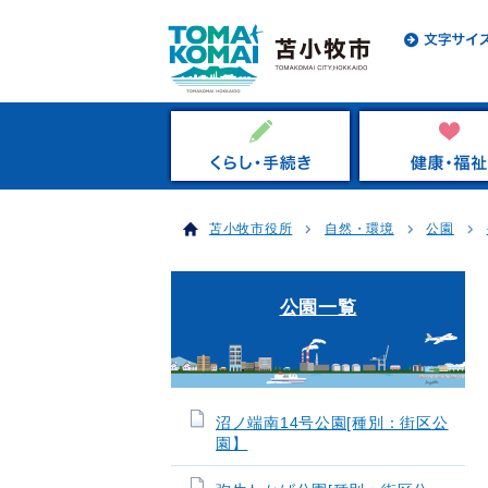
苫小牧市役所
自然・環境
公園
公園一覧
沼ノ端南14号公園[種別：街区公
園】