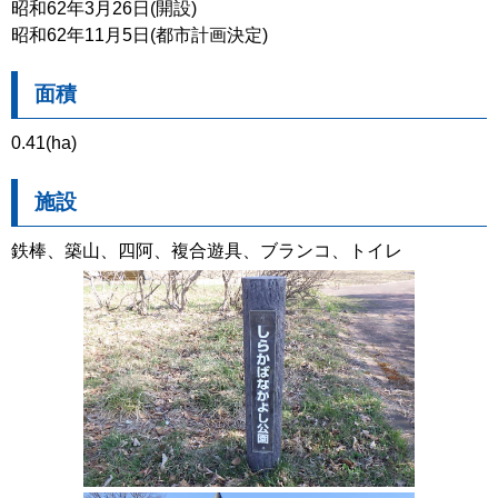
昭和62年3月26日(開設)
昭和62年11月5日(都市計画決定)
面積
0.41(ha)
施設
鉄棒、築山、四阿、複合遊具、ブランコ、トイレ