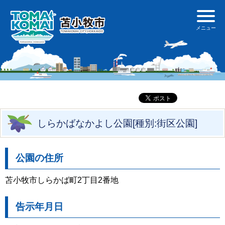
しらかばなかよし公園[種別:街区公園]
公園の住所
苫小牧市しらかば町2丁目2番地
告示年月日