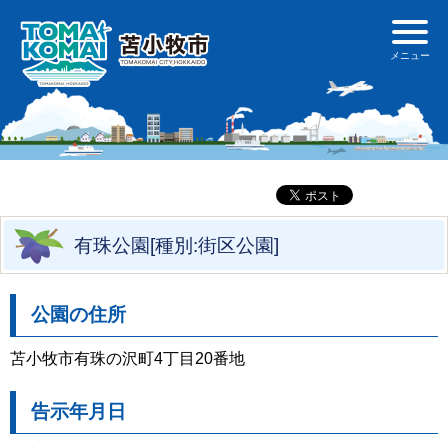
有珠公園[種別:街区公園]
公園の住所
苫小牧市有珠の沢町4丁目20番地
告示年月日